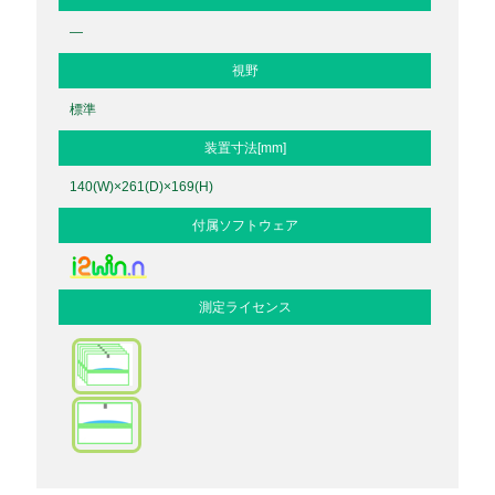
—
視野
標準
装置寸法[mm]
140(W)×261(D)×169(H)
付属ソフトウェア
測定ライセンス