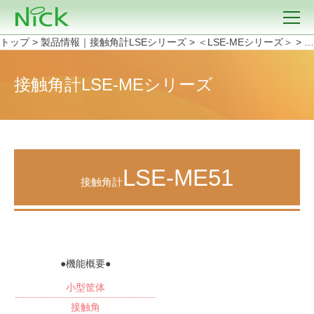
トップ
>
製品情報｜接触角計LSEシリーズ
>
＜LSE-MEシリーズ＞
>
接
接触角計
LSE-MEシリーズ
LSE-ME51
接触角計
●機能概要●
小型筐体
接触角