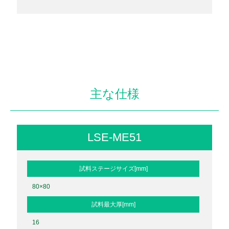
主な仕様
LSE-ME51
試料ステージサイズ[mm]
80×80
試料最大厚[mm]
16