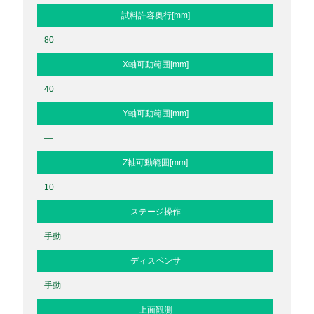
試料許容奥行[mm]
80
X軸可動範囲[mm]
40
Y軸可動範囲[mm]
—
Z軸可動範囲[mm]
10
ステージ操作
手動
ディスペンサ
手動
上面観測